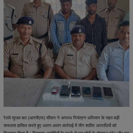
टेक्नोलॉजी
वर्ल्ड
राशिफल
करियर
Poll
Contact
Gallery
Terms of Service
Privacy Policy
रेलवे सुरक्षा बल (आरपीएफ) सीवान ने अपराध नियंत्रण अभियान के तहत बड़ी
Cookies Policy
सफलता हासिल करते हुए अलग-अलग कार्रवाई में तीन शातिर अपराधियों को