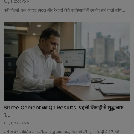
Aug 1, 2026
0
टेक्नोलॉजी
नयी दिल्ली, एक अगस्त होटल और रेस्तरां जैसे प्रतिष्ठानों में उपयोग होने वाली वाणि...
वर्ल्ड
राशिफल
करियर
Poll
Contact
Gallery
Terms of Service
Shree Cement का Q1 Results: पहली तिमाही में शुद्ध लाभ
Privacy Policy
1...
Aug 1, 2026
0
Cookies Policy
श्री सीमेंट लिमिटेड का एकीकृत शुद्ध लाभ चालू वित्त वर्ष की जून तिमाही में 17.48 ...