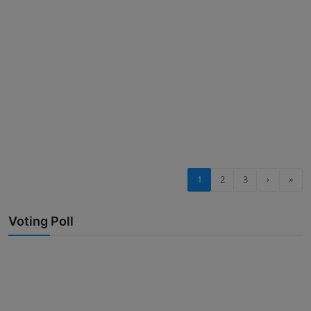
1
2
3
›
»
Voting Poll