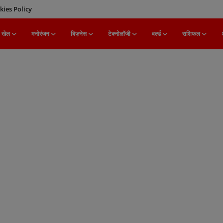
kies Policy
खेल
मनोरंजन
बिज़नेस
टेक्नोलॉजी
वर्ल्ड
राशिफल