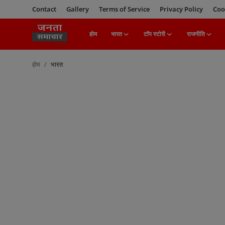
Contact
Gallery
Terms of Service
Privacy Policy
Coo
होम
भारत
टॉप स्टोरी
राजनीति
Login
Register
होम
भारत
होम
भारत
टॉप स्टोरी
राजनीति
खेल
मनोरंजन
बिज़नेस