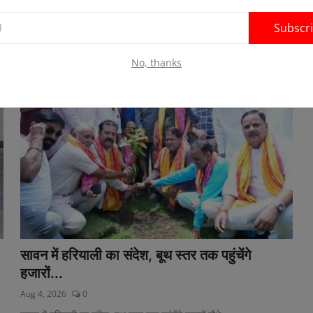
*भाजपा NGO प्रकोष्ठ द्वारा NGO'S समन्वय एवं विकास सम्मेलन का भव्य
Subscr
आयोजन*
No, thanks
सावन में हरियाली का संदेश, बूथ स्तर तक पहुंचेंगे
हजारों...
Aug 4, 2026
0