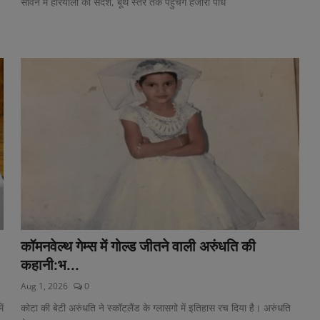
सावन में हरियाली का संदेश, बूथ स्तर तक पहुंचेंगे हजारों पौधे
कॉमनवेल्थ गेम्स में गोल्ड जीतने वाली अरुंधति की
कहानी:भ...
Aug 1, 2026
0
ं
कोटा की बेटी अरुंधति ने स्कॉटलैंड के ग्लासगो में इतिहास रच दिया है। अरुंधति