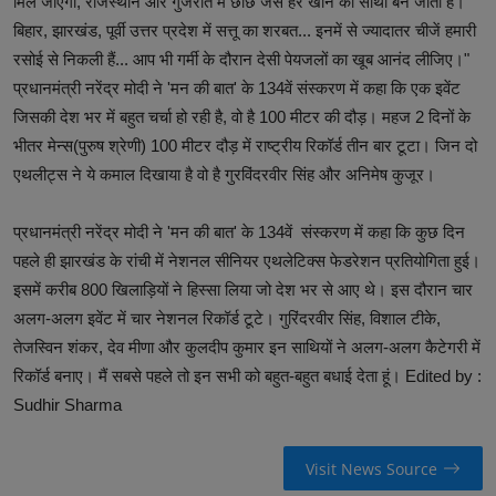
मिल जाएगी, राजस्थान और गुजरात में छाछ जैसे हर खाने की साथी बन जाती है।
बिहार, झारखंड, पूर्वी उत्तर प्रदेश में सत्तू का शरबत... इनमें से ज्यादातर चीजें हमारी
रसोई से निकली हैं... आप भी गर्मी के दौरान देसी पेयजलों का खूब आनंद लीजिए।"
प्रधानमंत्री नरेंद्र मोदी ने 'मन की बात' के 134वें संस्करण में कहा कि एक इवेंट
जिसकी देश भर में बहुत चर्चा हो रही है, वो है 100 मीटर की दौड़। महज 2 दिनों के
भीतर मेन्स(पुरुष श्रेणी) 100 मीटर दौड़ में राष्ट्रीय रिकॉर्ड तीन बार टूटा। जिन दो
एथलीट्स ने ये कमाल दिखाया है वो है गुरविंदरवीर सिंह और अनिमेष कुजूर।
प्रधानमंत्री नरेंद्र मोदी ने 'मन की बात' के 134वें संस्करण में कहा कि कुछ दिन
पहले ही झारखंड के रांची में नेशनल सीनियर एथलेटिक्स फेडरेशन प्रतियोगिता हुई।
इसमें करीब 800 खिलाड़ियों ने हिस्सा लिया जो देश भर से आए थे। इस दौरान चार
अलग-अलग इवेंट में चार नेशनल रिकॉर्ड टूटे। गुरिंदरवीर सिंह, विशाल टीके,
तेजस्विन शंकर, देव मीणा और कुलदीप कुमार इन साथियों ने अलग-अलग कैटेगरी में
रिकॉर्ड बनाए। मैं सबसे पहले तो इन सभी को बहुत-बहुत बधाई देता हूं। Edited by :
Sudhir Sharma
Visit News Source