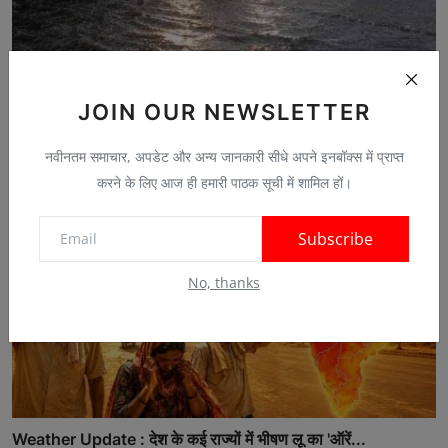
LIVE: उत्तर-पश्चिम भारत में फिलहाल बारिश पर ब्रेक, पूर्...
JOIN OUR NEWSLETTER
Jul 15, 2026
0
नवीनतम समाचार, अपडेट और अन्य जानकारी सीधे अपने इनबॉक्स में प्राप्त
करने के लिए आज ही हमारी पाठक सूची में शामिल हों।
Subscribe
No, thanks
Weather Update : देश के कई राज्यों में भीषण लू का 'ऑरें...