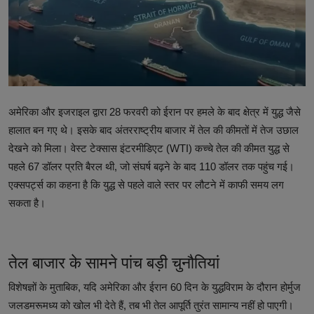
टेक्नोलॉजी
वर्ल्ड
राशिफल
करियर
अमेरिका और इजराइल द्वारा 28 फरवरी को ईरान पर हमले के बाद क्षेत्र में युद्ध जैसे
हालात बन गए थे। इसके बाद अंतरराष्ट्रीय बाजार में तेल की कीमतों में तेज उछाल
Poll
देखने को मिला। वेस्ट टेक्सास इंटरमीडिएट (WTI) कच्चे तेल की कीमत युद्ध से
पहले 67 डॉलर प्रति बैरल थी, जो संघर्ष बढ़ने के बाद 110 डॉलर तक पहुंच गई।
Contact
एक्सपर्ट्‍स का कहना है कि युद्ध से पहले वाले स्तर पर लौटने में काफी समय लग
सकता है।
Gallery
Terms of Service
तेल बाजार के सामने पांच बड़ी चुनौतियां
Privacy Policy
विशेषज्ञों के मुताबिक, यदि अमेरिका और ईरान 60 दिन के युद्धविराम के दौरान होर्मुज
Cookies Policy
जलडमरूमध्य को खोल भी देते हैं, तब भी तेल आपूर्ति तुरंत सामान्य नहीं हो पाएगी।