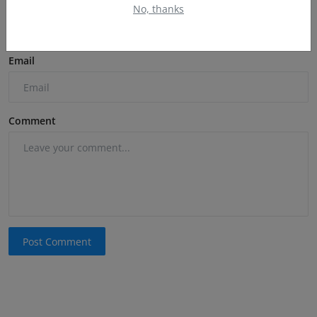
Name
No, thanks
Email
Comment
Post Comment