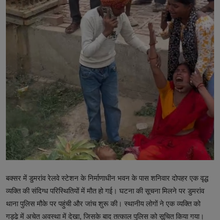
टेक्नोलॉजी
वर्ल्ड
राशिफल
करियर
Poll
Contact
Gallery
Terms of Service
बक्सर में डुमरांव रेलवे स्टेशन के निर्माणाधीन भवन के पास शनिवार दोपहर एक वृद्ध
Privacy Policy
व्यक्ति की संदिग्ध परिस्थितियों में मौत हो गई। घटना की सूचना मिलने पर डुमरांव
थाना पुलिस मौके पर पहुंची और जांच शुरू की। स्थानीय लोगों ने एक व्यक्ति को
Cookies Policy
गड्ढे में अचेत अवस्था में देखा, जिसके बाद तत्काल पुलिस को सूचित किया गया।