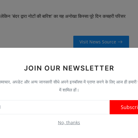
 लेकिन 'बंदर द्वारा नोटों की बारिश' का यह अनोखा किस्सा पूरे दिन कचहरी परिसर
Visit News Source
JOIN OUR NEWSLETTER
ाचार, अपडेट और अन्य जानकारी सीधे अपने इनबॉक्स में प्राप्त करने के लिए आज ही हमारी
में शामिल हों।
E
NEXT ARTICLE
Subscr
ं
योगी सरकार की डिजिटल क्रांति: 98.76% आंगनबाड़ी लाभार्थियों का
.
सत्यापित पंजीकरण, ...
No, thanks