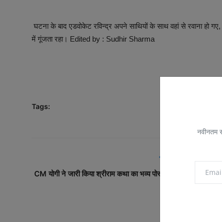
घटना के बाद एडवोकेट रविन्द्र अपने साथियों के साथ वहां से रवाना हो गए,
में गूंजता रहा। Edited by : Sudhir Sharma
Tags:
नवीनतम सम
PREVIOUS ARTICL
CM योगी ने जारी किया श्रीराम कथा का भव्य पोस्टर, 1 जून से लखनऊ मे
होगी जगद्गुरु..