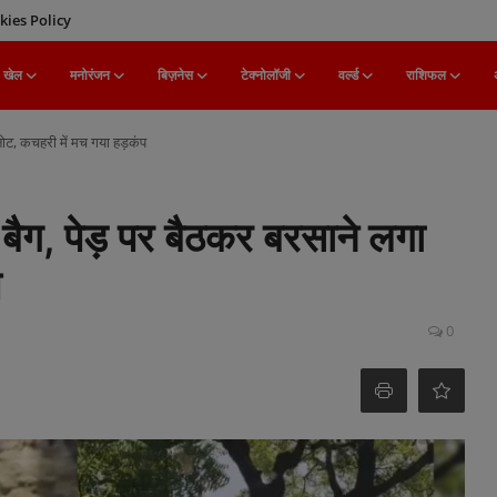
kies Policy
खेल
मनोरंजन
बिज़नेस
टेक्नोलॉजी
वर्ल्ड
राशिफल
नोट, कचहरी में मच गया हड़कंप
बैग, पेड़ पर बैठकर बरसाने लगा
प
0