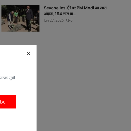
Seychelles दौरे पर PM Modi का खास
अंदाज, 194 साल क...
Jun 27, 2026
0
 पाठक सूची
ibe