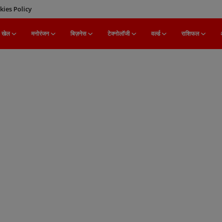
kies Policy
खेल
मनोरंजन
बिज़नेस
टेक्नोलॉजी
वर्ल्ड
राशिफल