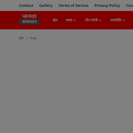
Contact
Gallery
Terms of Service
Privacy Policy
Coo
होम
भारत
टॉप स्टोरी
राजनीति
Login
Register
होम
Pok
होम
भारत
टॉप स्टोरी
राजनीति
खेल
मनोरंजन
बिज़नेस