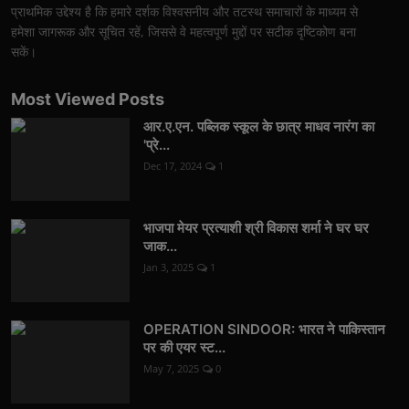
प्राथमिक उद्देश्य है कि हमारे दर्शक विश्वसनीय और तटस्थ समाचारों के माध्यम से
हमेशा जागरूक और सूचित रहें, जिससे वे महत्वपूर्ण मुद्दों पर सटीक दृष्टिकोण बना
सकें।
Most Viewed Posts
आर.ए.एन. पब्लिक स्कूल के छात्र माधव नारंग का
'प्रे...
Dec 17, 2024
1
भाजपा मेयर प्रत्याशी श्री विकास शर्मा ने घर घर
जाक...
Jan 3, 2025
1
OPERATION SINDOOR: भारत ने पाकिस्तान
पर की एयर स्ट...
May 7, 2025
0