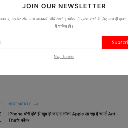
JOIN OUR NEWSLETTER
प्रकार का यूजर डेटा स्टोर कर पाएगा। लेकिन कंपनी यूजर्स को इस फीचर को
ाचार, अपडेट और अन्य जानकारी सीधे अपने इनबॉक्स में प्राप्त करने के लिए आज ही हमारी
में शामिल हों।
िंग्स समय-समय पर जांचना और जरुरत के हिसाब से बदलाव करना जरुरी है।
Subscr
Visit News Source
No, thanks
E
NEXT ARTICLE
E
iPhone चोरी होते ही खुद हो जाएगा लॉक! Apple ला रहा है स्मार्ट Anti-
.
Theft फीचर