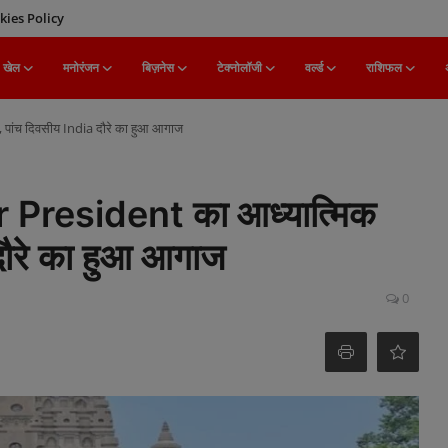
kies Policy
खेल
मनोरंजन
बिज़नेस
टेक्नोलॉजी
वर्ल्ड
राशिफल
ांच दिवसीय India दौरे का हुआ आगाज
resident का आध्यात्मिक
दौरे का हुआ आगाज
0