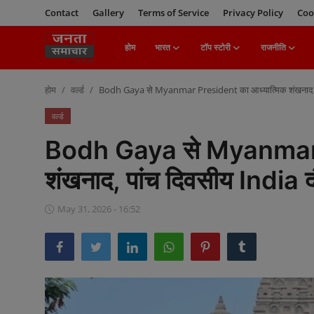
Contact
Gallery
Terms of Service
Privacy Policy
Coo
होम
भारत
टॉप स्टोरी
राजनीति
Login
Register
होम
वर्ल्ड
Bodh Gaya से Myanmar President का आध्यात्मिक शंखनाद, प
होम
वर्ल्ड
Bodh Gaya से Myanmar P
भारत
शंखनाद, पांच दिवसीय India 
टॉप स्टोरी
May 31, 2026 - 16:52
राजनीति
खेल
मनोरंजन
बिज़नेस