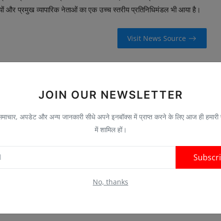
ियों और प्रमुख व्यापारिक नेताओं का एक उच्च स्तरीय प्रतिनिधिमंडल भी आया है।
Visit News Source
JOIN OUR NEWSLETTER
ाचार, अपडेट और अन्य जानकारी सीधे अपने इनबॉक्स में प्राप्त करने के लिए आज ही हमारी
E
NEXT ARTICLE
में शामिल हों।
M
Iran का America पर पलटवार- जंग से जो न मिला, वो Sanctions से
.
भी हासिल नहीं होगा
Subscr
No, thanks