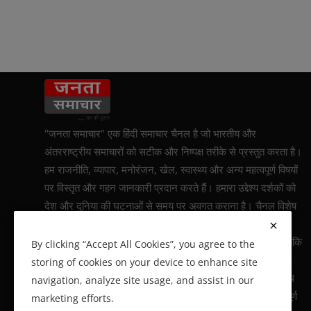
"जनता समाचार" एक हिंदी समाचार चैनल है जो भारतीय और
अंतरराष्ट्रीय समाचारों को सटीक और निष्पक्ष तरीके से प्रस्तुत करता है।
हम राजनीति, व्यापार, मनोरंजन, खेल, स्वास्थ्य और अन्य महत्वपूर्ण विषयों
पर विस्तृत और गहन जानकारी प्रदान करते हैं। हमारा उद्देश्य दर्शकों को
देश और दुनिया की घटनाओं से समय पर अवगत कराना है। चैनल विशेष
रिपोर्टिंग और व्यक्तिगत कहानियों पर भी जोर देता है, जिससे दर्शकों को
घटनाओं की गहरी समझ प्राप्त हो सके। हम 24x7 सक्रिय रहते हैं ताकि
By clicking “Accept All Cookies”, you agree to the
ताज़ातरीन समाचार और पेशेवर जानकारी प्रदान की जा सके। "जनता
storing of cookies on your device to enhance site
समाचार" का प्राथमिक उद्देश्य है कि हमारे दर्शक विश्वसनीय और तटस्थ
navigation, analyze site usage, and assist in our
समाचारों के माध्यम से हमेशा जागरूक और सूचित रहें, जिससे वे महत्वपूर्ण
marketing efforts.