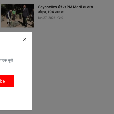
Seychelles दौरे पर PM Modi का खास
अंदाज, 194 साल क...
Jun 27, 2026
0
 पाठक सूची
ibe