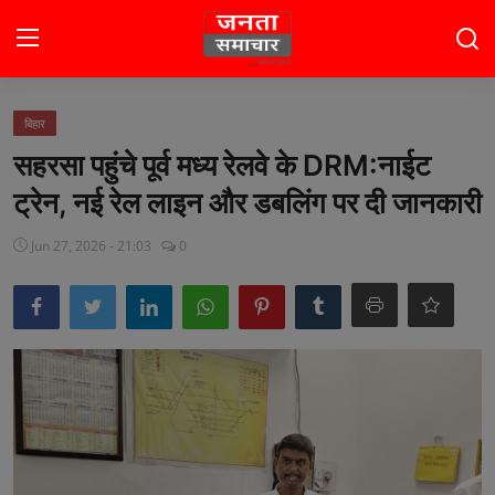
Login
Register
बिहार
सहरसा पहुंचे पूर्व मध्य रेलवे के DRM:नाईट
होम
ट्रेन, नई रेल लाइन और डबलिंग पर दी जानकारी
भारत
Jun 27, 2026 - 21:03
0
टॉप स्टोरी
राजनीति
खेल
मनोरंजन
बिज़नेस