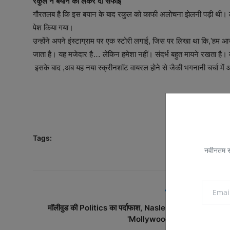
रकुल ने बयान को लेकर दी सफाई
गौरतलब है कि इस बयान के बाद रकुल को काफी अलोचना झेलनी पड़ी थी। ले
पेश किया गया।
उन्होंने अपने इंस्टाग्राम पर एक स्टोरी लगाई, जिस पर लिखा था कि,'हम आ
जाता है। यह मजेदार है… लेकिन हमेशा नहीं। संदर्भ बहुत मायने रखता है।
इसके बाद ,अब यह नया स्क्रीनशॉट वायरल होने से जैकी भगनानी चर्चा में
Tags:
नवीनतम सम
PREVIOUS ARTICL
मॉलीवुड की Politics का पर्दाफाश, Naslen की Dark Comed
'Mollywood Times' की OTT ..