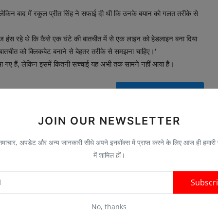
किन बाद में रकुल प्रीत सिंह ने सफाई दी थी कि उनके बयान को गलत तरीके से
ज हंस रहे थे कि कैसे एक घंटे की बातचीत में से एक लाइन को हेडलाइन बना दिया
 बातचीत को क्लिकबेट बनाने से बेहतर तरीके से समझना चाहिए।’
 आ गए हैं, लेकिन इसमें कितनी सच्चाई यह अभी तक सामने नहीं आया है।
Visit News Source
JOIN OUR NEWSLETTER
ाचार, अपडेट और अन्य जानकारी सीधे अपने इनबॉक्स में प्राप्त करने के लिए आज ही हमारी
में शामिल हों।
E
NEXT ARTICLE
Subscr
y
ICC T20 World Cup: Shafali Verma का बड़ा बयान, ऑस्ट्रेलिया
No, thanks
.
को हराने का भरोसा, Se...