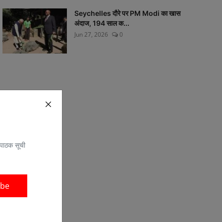
Seychelles दौरे पर PM Modi का खास
अंदाज, 194 साल क...
Jun 27, 2026
0
 पाठक सूची
ibe