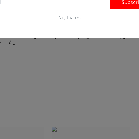
Subscr
No, thanks
E
NEXT ARTICLE
े
भारतीय जनता युवा मोर्चा के प्रदेश अध्यक्ष श्री विपुल मैंदोली जी का रुद्रपुर
*
में ...