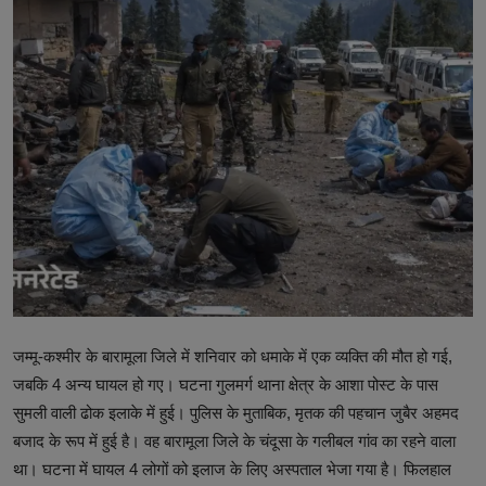
टेक्नोलॉजी
वर्ल्ड
राशिफल
करियर
Poll
Contact
Gallery
जम्मू-कश्मीर के बारामूला जिले में शनिवार को धमाके में एक व्यक्ति की मौत हो गई,
Terms of Service
जबकि 4 अन्य घायल हो गए। घटना गुलमर्ग थाना क्षेत्र के आशा पोस्ट के पास
Privacy Policy
सुमली वाली ढोक इलाके में हुई। पुलिस के मुताबिक, मृतक की पहचान जुबैर अहमद
बजाद के रूप में हुई है। वह बारामूला जिले के चंदूसा के गलीबल गांव का रहने वाला
Cookies Policy
था। घटना में घायल 4 लोगों को इलाज के लिए अस्पताल भेजा गया है। फिलहाल