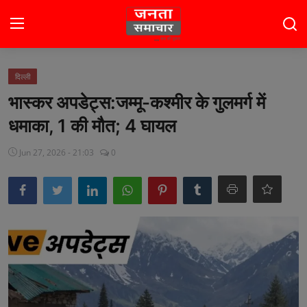
Login
Register
दिल्ली
भास्कर अपडेट्स:जम्मू-कश्मीर के गुलमर्ग में
होम
धमाका, 1 की मौत; 4 घायल
भारत
Jun 27, 2026 - 21:03
0
टॉप स्टोरी
राजनीति
खेल
मनोरंजन
बिज़नेस