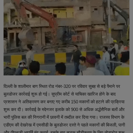
टेक्नोलॉजी
वर्ल्ड
राशिफल
करियर
Poll
Contact
Gallery
दिल्ली के शालीमार बाग स्थित रोड नंबर-320 पर रविवार सुबह से बड़े पैमाने पर
बुलडोजर कार्रवाई शुरू हो गई। सुप्रीम कोर्ट से याचिका खारिज होने के बाद
Terms of Service
प्रशासन ने अतिक्रमण कर बनाए गए करीब 150 मकानों को हटाने की प्रक्रिया
शुरू कर दी। कार्रवाई के मद्देनजर इलाके को 900 से अधिक अर्द्धसैनिक बलों और
Privacy Policy
भारी पुलिस बल की निगरानी में छावनी में तब्दील कर दिया गया। राजस्व विभाग के
एडीएम की देखरेख में एमसीडी के बुलडोजर दस्ते ने पहले मकानों की बिजली, पानी
Cookies Policy
और पीएनजी आपूर्ति बंद कराई, इसके बाद सड़क चौड़ीकरण के लिए तोड़फोड़ शुरू