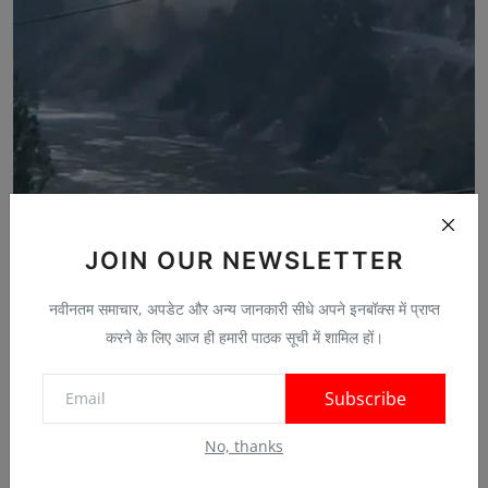
JOIN OUR NEWSLETTER
9 राज्यों में आंधी-बारिश, एमपी में गोदाम की छत उड़ी:यूप...
May 3, 2026
0
नवीनतम समाचार, अपडेट और अन्य जानकारी सीधे अपने इनबॉक्स में प्राप्त
करने के लिए आज ही हमारी पाठक सूची में शामिल हों।
Subscribe
No, thanks