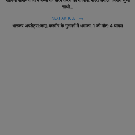
सोनिया बोलीं- गाजा में बच्चों को खत्म करने की कोशिश:भारत अकेला जिसने चुप्पी
साधी...
NEXT ARTICLE
भास्कर अपडेट्स:जम्मू-कश्मीर के गुलमर्ग में धमाका, 1 की मौत; 4 घायल