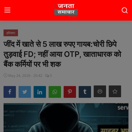
Login
Register
हरियाणा
जींद में खाते से 5 लाख रुपए गायब:चोरी छिपे
होम
तुड़वाई FD; नहीं आया OTP, खाताधारक को
भारत
बैंक कर्मियों पर भी शक
टॉप स्टोरी
May 24, 2026 - 20:42
0
राजनीति
खेल
मनोरंजन
बिज़नेस