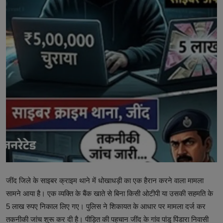
टेक्नोलॉजी
वर्ल्ड
राशिफल
करियर
Poll
Contact
Gallery
Terms of Service
जींद जिले के साइबर क्राइम थाने में धोखाधड़ी का एक हैरान करने वाला मामला
Privacy Policy
सामने आया है। एक व्यक्ति के बैंक खाते से बिना किसी ओटीपी या उसकी सहमति के
5 लाख रुपए निकाल लिए गए। पुलिस ने शिकायत के आधार पर मामला दर्ज कर
Cookies Policy
तकनीकी जांच शुरू कर दी है। पीड़ित की पहचान जींद के गांव पांडु पिंडारा निवासी