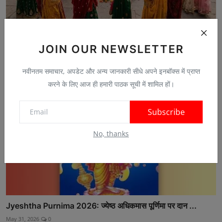
Bhadli Navami 2026: भड़ली नवमी होती है सकारात्मक ऊर्जा ...
Jul 22, 2026
0
JOIN OUR NEWSLETTER
नवीनतम समाचार, अपडेट और अन्य जानकारी सीधे अपने इनबॉक्स में प्राप्त
करने के लिए आज ही हमारी पाठक सूची में शामिल हों।
Subscribe
No, thanks
Jyeshtha Purnima 2026: ज्येष्ठ अधिकमास पूर्णिमा पर दान ...
May 31, 2026
0