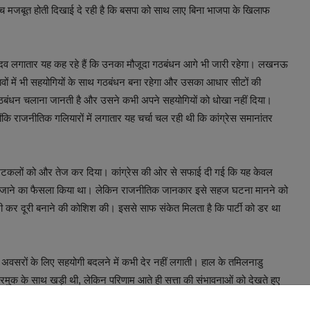
सोच मजबूत होती दिखाई दे रही है कि बसपा को साथ लाए बिना भाजपा के खिलाफ
ादव लगातार यह कह रहे हैं कि उनका मौजूदा गठबंधन आगे भी जारी रहेगा। लखनऊ
नावों में भी सहयोगियों के साथ गठबंधन बना रहेगा और उसका आधार सीटों की
्टी गठबंधन चलाना जानती है और उसने कभी अपने सहयोगियों को धोखा नहीं दिया।
ंकि राजनीतिक गलियारों में लगातार यह चर्चा चल रही थी कि कांग्रेस समानांतर
अटकलों को और तेज कर दिया। कांग्रेस की ओर से सफाई दी गई कि यह केवल
े लिए जाने का फैसला किया था। लेकिन राजनीतिक जानकार इसे सहज घटना मानने को
ारी कर दूरी बनाने की कोशिश की। इससे साफ संकेत मिलता है कि पार्टी को डर था
तिक अवसरों के लिए सहयोगी बदलने में कभी देर नहीं लगाती। हाल के तमिलनाडु
्रमुक के साथ खड़ी थी, लेकिन परिणाम आते ही सत्ता की संभावनाओं को देखते हुए
ें भी शामिल हो गयी। ऐसे में उत्तर प्रदेश में भी कांग्रेस की वर्तमान