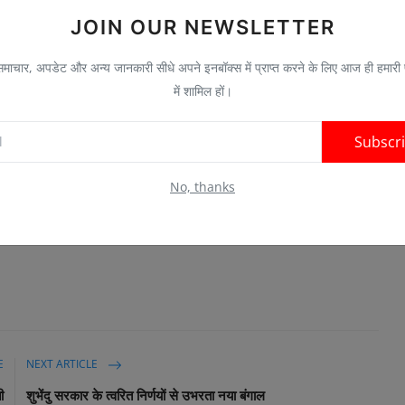
JOIN OUR NEWSLETTER
तर प्रदेश की राजनीति में नई हलचल पैदा कर दी है। कांग्रेस भले ही इसे निजी
ाचार, अपडेट और अन्य जानकारी सीधे अपने इनबॉक्स में प्राप्त करने के लिए आज ही हमारी
है कि विधानसभा चुनाव से पहले विपक्षी राजनीति के भीतर नए समीकरणों की
में शामिल हों।
 कि वह फिलहाल किसी भी राजनीतिक संदेश या दबाव में आने वाली नहीं हैं।
Subscr
No, thanks
Visit News Source
E
NEXT ARTICLE
ी
शुभेंदु सरकार के त्वरित निर्णयों से उभरता नया बंगाल